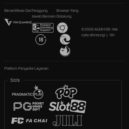
Bersertifikasi Dari
Tanggung
Browser Yang
Jawab Bermain
Didukung
©2026 AGEN108. Hak
cipta dilindungi | 18+
Platform Penyedia Layanan
Slots