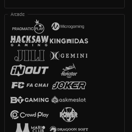
Arcade