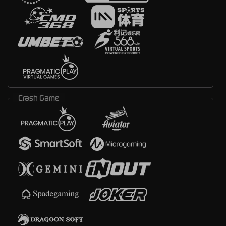
Crash Game