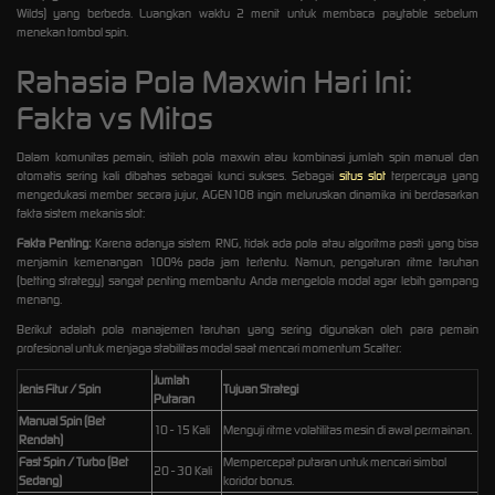
Wilds) yang berbeda. Luangkan waktu 2 menit untuk membaca paytable sebelum
menekan tombol spin.
Rahasia Pola Maxwin Hari Ini:
Fakta vs Mitos
Dalam komunitas pemain, istilah pola maxwin atau kombinasi jumlah spin manual dan
otomatis sering kali dibahas sebagai kunci sukses. Sebagai
situs slot
terpercaya yang
mengedukasi member secara jujur, AGEN108 ingin meluruskan dinamika ini berdasarkan
fakta sistem mekanis slot:
Fakta Penting:
Karena adanya sistem RNG, tidak ada pola atau algoritma pasti yang bisa
menjamin kemenangan 100% pada jam tertentu. Namun, pengaturan ritme taruhan
(betting strategy) sangat penting membantu Anda mengelola modal agar lebih gampang
menang.
Berikut adalah pola manajemen taruhan yang sering digunakan oleh para pemain
profesional untuk menjaga stabilitas modal saat mencari momentum Scatter:
Jumlah
Jenis Fitur / Spin
Tujuan Strategi
Putaran
Manual Spin (Bet
10 - 15 Kali
Menguji ritme volatilitas mesin di awal permainan.
Rendah)
Fast Spin / Turbo (Bet
Mempercepat putaran untuk mencari simbol
20 - 30 Kali
Sedang)
koridor bonus.