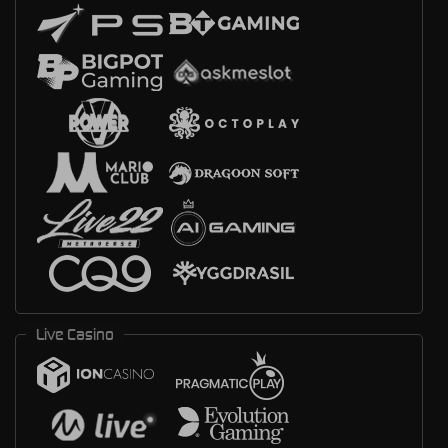
Live Casino