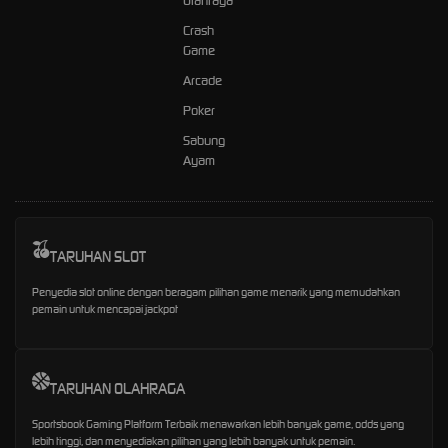
Olahraga
Crash
Game
Arcade
Poker
Sabung
Ayam
TARUHAN SLOT
Penyedia slot online dengan beragam pilihan game menarik yang memudahkan
pemain untuk mencapai jackpot
TARUHAN OLAHRAGA
Sportsbook Gaming Platform Terbaik menawarkan lebih banyak game, odds yang
lebih tinggi, dan menyediakan pilihan yang lebih banyak untuk pemain.