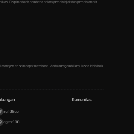
likasi. Disiplin adalah pembeda antara pemain bijak dan pemain amatir.
tegi manajemen spin dapat membantu Anda mengambil keputusan lebih baik,
ukungan
Komunitas
ag108op
agent108