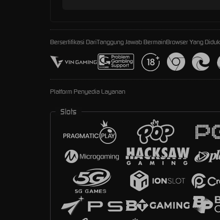
Bersertifikasi Dari
Tanggung Jawab Bermain
Browser Yang Didu
Platform Penyedia Layanan
Slots