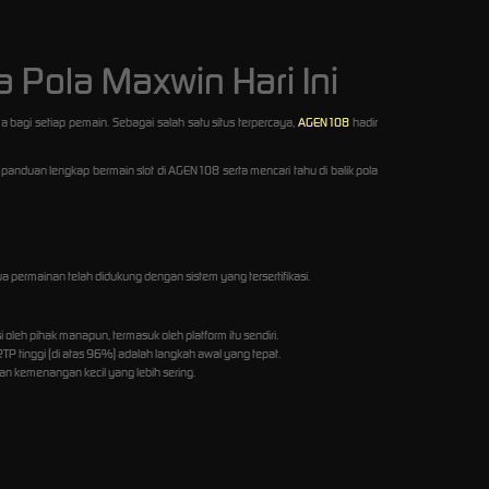
Pola Maxwin Hari Ini
bagi setiap pemain. Sebagai salah satu situs terpercaya,
AGEN108
hadir
 panduan lengkap bermain slot di AGEN108 serta mencari tahu di balik pola
a permainan telah didukung dengan sistem yang tersertifikasi.
i oleh pihak manapun, termasuk oleh platform itu sendiri.
TP tinggi (di atas 96%) adalah langkah awal yang tepat.
kan kemenangan kecil yang lebih sering.