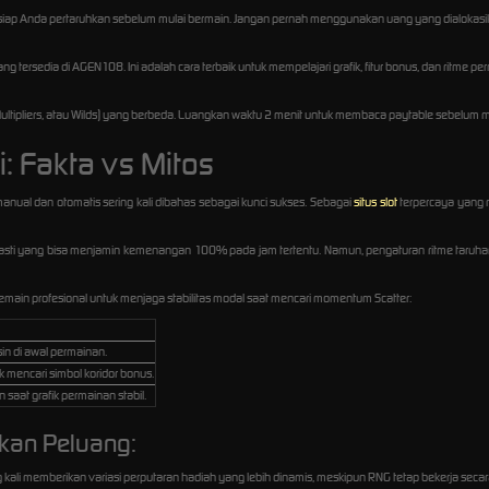
g siap Anda pertaruhkan sebelum mulai bermain. Jangan pernah menggunakan uang yang dialokasik
ersedia di AGEN108. Ini adalah cara terbaik untuk mempelajari grafik, fitur bonus, dan ritme perma
, Multipliers, atau Wilds) yang berbeda. Luangkan waktu 2 menit untuk membaca paytable sebelum 
: Fakta vs Mitos
anual dan otomatis sering kali dibahas sebagai kunci sukses. Sebagai
situs slot
terpercaya yang 
pasti yang bisa menjamin kemenangan 100% pada jam tertentu. Namun, pengaturan ritme taruha
emain profesional untuk menjaga stabilitas modal saat mencari momentum Scatter:
sin di awal permainan.
mencari simbol koridor bonus.
 saat grafik permainan stabil.
kan Peluang:
g kali memberikan variasi perputaran hadiah yang lebih dinamis, meskipun RNG tetap bekerja secar