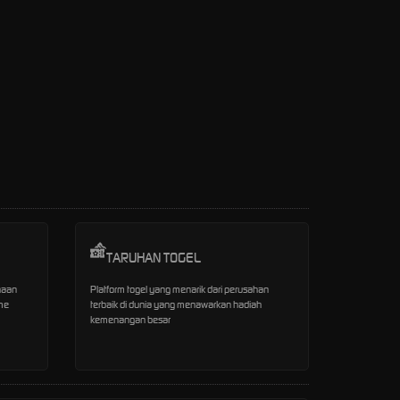
TARUHAN TOGEL
haan
Platform togel yang menarik dari perusahan
ame
terbaik di dunia yang menawarkan hadiah
kemenangan besar