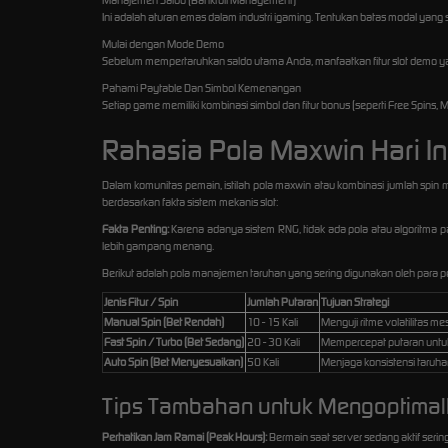
Ini adalah aturan emas dalam industri igaming. Tentukan batas modal yan
Mulai dengan Mode Demo
Sebelum mempertaruhkan saldo utama Anda, manfaatkan fitur slot demo yang t
Pahami Paytable Dan Simbol Kemenangan
Setiap game memiliki kombinasi simbol dan fitur bonus (seperti Free Spins
Rahasia Pola Maxwin Hari Ini
Dalam komunitas pemain, istilah pola maxwin atau kombinasi jumlah spin m
berdasarkan fakta sistem mekanis slot:
Fakta Penting:
Karena adanya sistem RNG, tidak ada pola atau algoritma 
lebih gampang menang.
Berikut adalah pola manajemen taruhan yang sering digunakan oleh para p
Jenis Fitur / Spin
Jumlah Putaran
Tujuan Strategi
Manual Spin (Bet Rendah)
10 - 15 Kali
Menguji ritme volatilitas me
Fast Spin / Turbo (Bet Sedang)
20 - 30 Kali
Mempercepat putaran untuk 
Auto Spin (Bet Menyesuaikan)
50 Kali
Menjaga konsistensi taruhan
Tips Tambahan untuk Mengoptimal
Perhatikan Jam Ramai (Peak Hours):
Bermain saat server sedang aktif serin