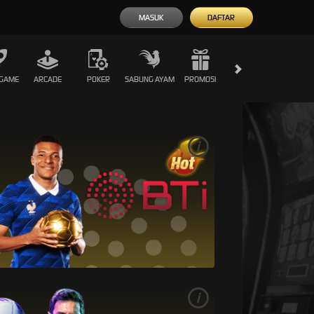
MASUK
DAFTAR
 GAME
ARCADE
POKER
SABUNG AYAM
PROMOSI
i
i