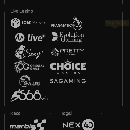
Live Casino
Tap Saya!
Race
Togel