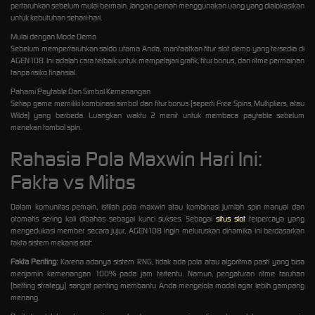
pertaruhkan sebelum mulai bermain. Jangan pernah menggunakan uang yang dialokasikan
untuk kebutuhan sehari-hari.
Mulai dengan Mode Demo
Sebelum mempertaruhkan saldo utama Anda, manfaatkan fitur slot demo yang tersedia di
AGEN108. Ini adalah cara terbaik untuk mempelajari grafik, fitur bonus, dan ritme permainan
tanpa risiko finansial.
Pahami Paytable Dan Simbol Kemenangan
Setiap game memiliki kombinasi simbol dan fitur bonus (seperti Free Spins, Multipliers, atau
Wilds) yang berbeda. Luangkan waktu 2 menit untuk membaca paytable sebelum
menekan tombol spin.
Rahasia Pola Maxwin Hari Ini:
Fakta vs Mitos
Dalam komunitas pemain, istilah pola maxwin atau kombinasi jumlah spin manual dan
otomatis sering kali dibahas sebagai kunci sukses. Sebagai
situs slot
terpercaya yang
mengedukasi member secara jujur, AGEN108 ingin meluruskan dinamika ini berdasarkan
fakta sistem mekanis slot:
Fakta Penting:
Karena adanya sistem RNG, tidak ada pola atau algoritma pasti yang bisa
menjamin kemenangan 100% pada jam tertentu. Namun, pengaturan ritme taruhan
(betting strategy) sangat penting membantu Anda mengelola modal agar lebih gampang
menang.