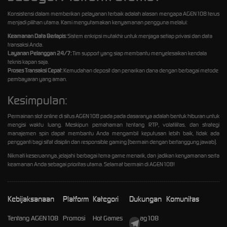
Konsistensi dalam memberikan pelayanan terbaik adalah alasan mengapa AGEN108 terus
menjadi pilihan utama. Kami mengutamakan kenyamanan pengguna melalui:
Keamanan Data Berlapis:
Sistem enkripsi mutakhir untuk menjaga setiap privasi dan data
transaksi Anda.
Layanan Pelanggan 24/7:
Tim support yang siap membantu menyelesaikan kendala
teknis kapan saja.
Proses Transaksi Cepat:
Kemudahan deposit dan penarikan dana dengan berbagai metode
pembayaran yang aman.
Kesimpulan:
Permainan slot online di situs AGEN108 pada pada dasaranya adalah bentuk hiburan untuk
mengisi waktu luang. Meskipun pemahaman tentang RTP, volatilitas, dan strategi
manajemen spin dapat membantu Anda mengambil keputusan lebih baik, tidak ada
pengganti bagi sifat disiplin dan responsible gaming (bermain dengan bertanggung jawab).
Nikmati keseruannya, jelajahi berbagai tema game menarik, dan jadikan kenyamanan serta
keamanan Anda sebagai prioritas utama. Selamat bermain di AGEN108!
Kebijaksanaan
Platform
Kategori
Dukungan
Komunitas
Tentang AGEN108
Promosi
Hot Games
ag108