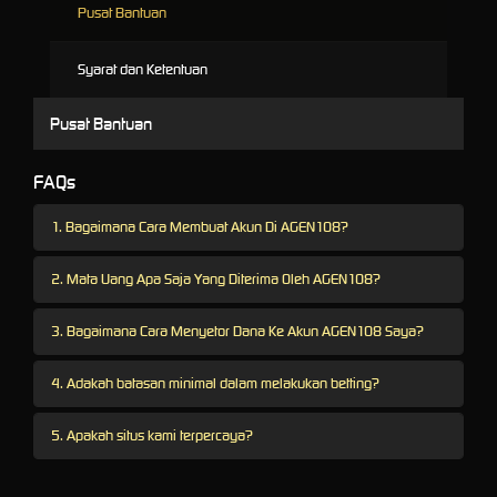
Pusat Bantuan
Syarat dan Ketentuan
Pusat Bantuan
FAQs
1. Bagaimana Cara Membuat Akun Di AGEN108?
2. Mata Uang Apa Saja Yang Diterima Oleh AGEN108?
3. Bagaimana Cara Menyetor Dana Ke Akun AGEN108 Saya?
4. Adakah batasan minimal dalam melakukan betting?
5. Apakah situs kami terpercaya?