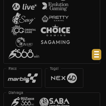
Race
Togel
Olahraga