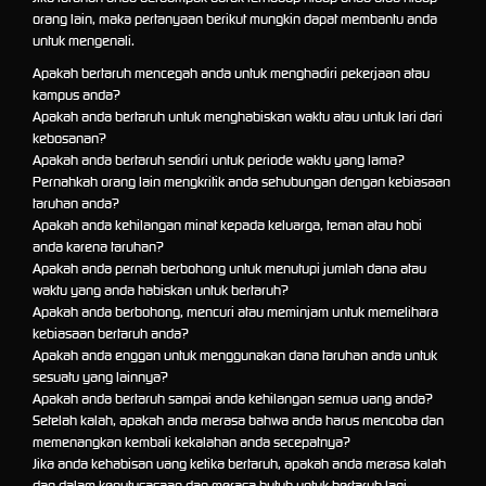
orang lain, maka pertanyaan berikut mungkin dapat membantu anda
untuk mengenali.
Apakah bertaruh mencegah anda untuk menghadiri pekerjaan atau
kampus anda?
Apakah anda bertaruh untuk menghabiskan waktu atau untuk lari dari
kebosanan?
Apakah anda bertaruh sendiri untuk periode waktu yang lama?
Pernahkah orang lain mengkritik anda sehubungan dengan kebiasaan
taruhan anda?
Apakah anda kehilangan minat kepada keluarga, teman atau hobi
anda karena taruhan?
Apakah anda pernah berbohong untuk menutupi jumlah dana atau
waktu yang anda habiskan untuk bertaruh?
Apakah anda berbohong, mencuri atau meminjam untuk memelihara
kebiasaan bertaruh anda?
Apakah anda enggan untuk menggunakan dana taruhan anda untuk
sesuatu yang lainnya?
Apakah anda bertaruh sampai anda kehilangan semua uang anda?
Setelah kalah, apakah anda merasa bahwa anda harus mencoba dan
memenangkan kembali kekalahan anda secepatnya?
Jika anda kehabisan uang ketika bertaruh, apakah anda merasa kalah
dan dalam keputusasaan dan merasa butuh untuk bertaruh lagi