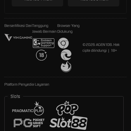
Bersertifikasi Dari
Tanggung
Browser Yang
Jawab Bermain
Didukung
©2026 AGEN108. Hak
cipta dilindungi | 18+
Platform Penyedia Layanan
Slots