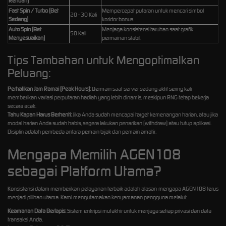
Rendah)
Fast Spin / Turbo (Bet
Mempercepat putaran untuk mencari simbol
20 - 30 Kali
Sedang)
koridor bonus.
Auto Spin (Bet
Menjaga konsistensi taruhan saat grafik
50 Kali
Menyesuaikan)
permainan stabil.
Tips Tambahan untuk Mengoptimalkan
Peluang:
Perhatikan Jam Ramai (Peak Hours):
Bermain saat server sedang aktif sering kali
memberikan variasi perputaran hadiah yang lebih dinamis, meskipun RNG tetap bekerja
secara acak.
Tahu Kapan Harus Berhenti:
Jika Anda sudah mencapai target kemenangan harian, atau jika
modal harian Anda sudah habis, segera lakukan penarikan (withdraw) atau tutup aplikasi.
Disiplin adalah pembeda antara pemain bijak dan pemain amatir.
Mengapa Memilih AGEN108
sebagai Platform Utama?
Konsistensi dalam memberikan pelayanan terbaik adalah alasan mengapa AGEN108 terus
menjadi pilihan utama. Kami mengutamakan kenyamanan pengguna melalui:
Keamanan Data Berlapis:
Sistem enkripsi mutakhir untuk menjaga setiap privasi dan data
transaksi Anda.