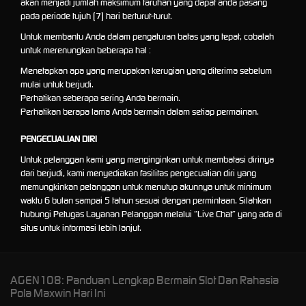
akan menjadi jumlah maksimum taruhan yang dapat anda pasang
pada periode tujuh (7) hari berturut-turut.
Untuk membantu Anda dalam pengaturan batas yang tepat, cobalah
untuk merenungkan beberapa hal :
Menetapkan apa yang merupakan kerugian yang diterima sebelum
mulai untuk berjudi.
Perhatikan seberapa sering Anda bermain.
Perhatikan berapa lama Anda bermain dalam setiap permainan.
PENGECUALIAN DIRI
Untuk pelanggan kami yang menginginkan untuk membatasi dirinya
dari berjudi, kami menyediakan fasilitas pengecualian diri yang
memungkinkan pelanggan untuk menutup akunnya untuk minimum
waktu 6 bulan sampai 5 tahun sesuai dengan permintaan. Silahkan
hubungi Petugas Layanan Pelanggan melalui “Live Chat” yang ada di
situs untuk informasi lebih lanjut.
AGEN108: Panduan Lengkap Bermain Slot Dan Rahasia
Pola Maxwin Hari Ini