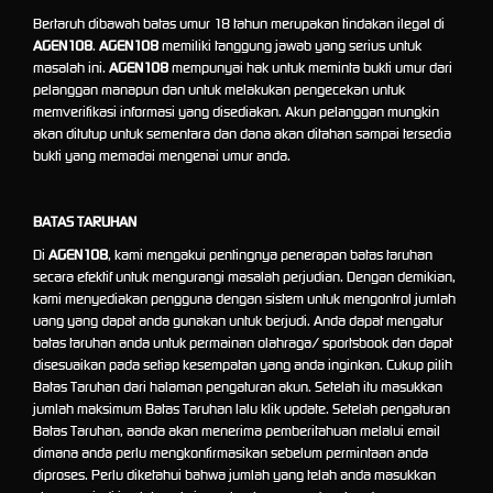
Bertaruh dibawah batas umur 18 tahun merupakan tindakan ilegal di
AGEN108
.
AGEN108
memiliki tanggung jawab yang serius untuk
masalah ini.
AGEN108
mempunyai hak untuk meminta bukti umur dari
pelanggan manapun dan untuk melakukan pengecekan untuk
memverifikasi informasi yang disediakan. Akun pelanggan mungkin
akan ditutup untuk sementara dan dana akan ditahan sampai tersedia
bukti yang memadai mengenai umur anda.
BATAS TARUHAN
Di
AGEN108
, kami mengakui pentingnya penerapan batas taruhan
secara efektif untuk mengurangi masalah perjudian. Dengan demikian,
kami menyediakan pengguna dengan sistem untuk mengontrol jumlah
uang yang dapat anda gunakan untuk berjudi. Anda dapat mengatur
batas taruhan anda untuk permainan olahraga/ sportsbook dan dapat
disesuaikan pada setiap kesempatan yang anda inginkan. Cukup pilih
Batas Taruhan dari halaman pengaturan akun. Setelah itu masukkan
jumlah maksimum Batas Taruhan lalu klik update. Setelah pengaturan
Batas Taruhan, aanda akan menerima pemberitahuan melalui email
dimana anda perlu mengkonfirmasikan sebelum permintaan anda
diproses. Perlu diketahui bahwa jumlah yang telah anda masukkan