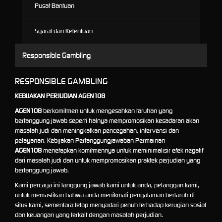
Pusat Bantuan
Syarat dan Ketentuan
Responsible Gambling
RESPONSIBLE GAMBLING
KEBIJAKAN PERJUDIAN AGEN108
AGEN108
berkomitmen untuk mengesahkan taruhan yang
bertanggung jawab seperti halnya mempromosikan kesadaran akan
masalah judi dan meningkatkan pencegahan, intervensi dan
pelayanan. Kebijakan Pertanggungjawaban Permainan
AGEN108
menetapkan komitmennya untuk meminimalisir efek negatif
dari masalah judi dan untuk mempromosikan praktek perjudian yang
bertanggung jawab.
Kami percaya ini tanggung jawab kami untuk anda, pelanggan kami,
untuk memastikan bahwa anda menikmati pengalaman bertaruh di
situs kami, sementara tetap menyadari penuh terhadap kerugian sosial
dan keuangan yang terkait dengan masalah perjudian.