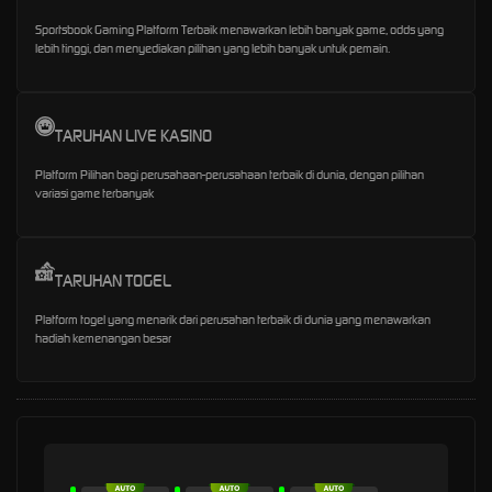
Sportsbook Gaming Platform Terbaik menawarkan lebih banyak game, odds yang
lebih tinggi, dan menyediakan pilihan yang lebih banyak untuk pemain.
TARUHAN LIVE KASINO
Platform Pilihan bagi perusahaan-perusahaan terbaik di dunia, dengan pilihan
variasi game terbanyak
TARUHAN TOGEL
Platform togel yang menarik dari perusahan terbaik di dunia yang menawarkan
hadiah kemenangan besar