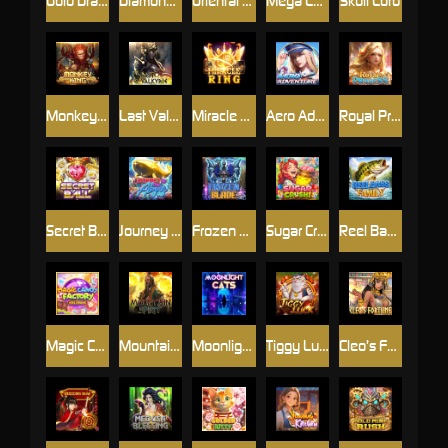
Gold Dragon
Diamond Mask
Oriental Treasures
Mega Cave
Skull Lord
Monkey King
Last Valkyrie
Miracle Ring
Aero Adventure
Royal Princess
Secret Ball
Journey to the Abyss
Frozen Blade
Sugar Crush!
Reel Bass Family
Magic Candy Factory
Mountain Spirit
Moonlight Cats
Tiggy Luck
Cleo’s Fortune