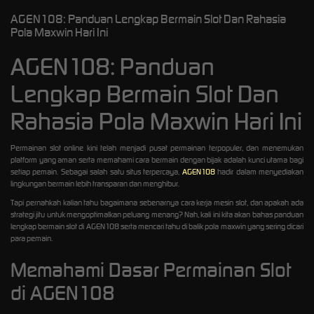
AGEN108: Panduan Lengkap Bermain Slot Dan Rahasia
Pola Maxwin Hari Ini
AGEN108: Panduan
Lengkap Bermain Slot Dan
Rahasia Pola Maxwin Hari Ini
Permainan slot online kini telah menjadi pusat permainan terpopuler, dan menemukan
platform yang aman serta memahami cara bermain dengan bijak adalah kunci utama bagi
setiap pemain. Sebagai salah satu situs terpercaya,
AGEN108
hadir dalam menyediakan
lingkungan bermain lebih transparan dan menghibur.
Tapi pernahkah kalian tahu bagaimana sebenarnya cara kerja mesin slot, dan apakah ada
strategi jitu untuk mengoptimalkan peluang menang? Nah, kali ini kita akan bahas panduan
lengkap bermain slot di AGEN108 serta mencari tahu di balik pola maxwin yang sering dicari
para pemain.
Memahami Dasar Permainan Slot
di AGEN108