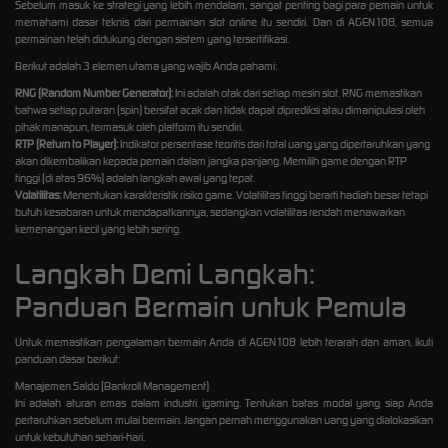
Sebelum masuk ke strategi yang lebih mendalam, sangat penting bagi para pemain untuk
memahami dasar teknis dari permainan slot online itu sendiri. Dan di AGEN108, semua
permainan telah didukung dengan sistem yang tersertifikasi.
Berikut adalah 3 elemen utama yang wajib Anda pahami:
RNG (Random Number Generator):
Ini adalah otak dari setiap mesin slot. RNG memastikan
bahwa setiap putaran (spin) bersifat acak dan tidak dapat diprediksi atau dimanipulasi oleh
pihak manapun, termasuk oleh platform itu sendiri.
RTP (Return to Player):
Indikator persentase teoritis dari total uang yang dipertaruhkan yang
akan dikembalikan kepada pemain dalam jangka panjang. Memilih game dengan RTP
tinggi (di atas 96%) adalah langkah awal yang tepat.
Volatilitas:
Menentukan karakteristik risiko game. Volatilitas tinggi berarti hadiah besar tetapi
butuh kesabaran untuk mendapatkannya, sedangkan volatilitas rendah menawarkan
kemenangan kecil yang lebih sering.
Langkah Demi Langkah:
Panduan Bermain untuk Pemula
Untuk memastikan pengalaman bermain Anda di AGEN108 lebih terarah dan aman, ikuti
panduan dasar berikut:
Manajemen Saldo (Bankroll Management)
Ini adalah aturan emas dalam industri igaming. Tentukan batas modal yang siap Anda
pertaruhkan sebelum mulai bermain. Jangan pernah menggunakan uang yang dialokasikan
untuk kebutuhan sehari-hari.