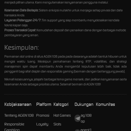
menjadi pilihan utama. Kami mengutamakan kenyamanan pengguna melalui:
Keamanan Data Berlapis:
Sistem enkripsi mutakhir untuk menjaga setiap privasi dan data
transaksi Anda.
Layanan Pelanggan 24/7:
Tim support yang siap membantu menyelesaikan kendala
teknis kapan saja.
Proses Transaksi Cepat:
Kemudahan deposit dan penarikan dana dengan berbagai metode
pembayaran yang aman.
Kesimpulan:
Permainan slot online di situs AGEN108 pada pada dasaranya adalah bentuk hiburan untuk
mengisi waktu luang. Meskipun pemahaman tentang RTP, volatilitas, dan strategi
manajemen spin dapat membantu Anda mengambil keputusan lebih baik, tidak ada
pengganti bagi sifat disiplin dan responsible gaming (bermain dengan bertanggung jawab).
Nikmati keseruannya, jelajahi berbagai tema game menarik, dan jadikan kenyamanan serta
keamanan Anda sebagai prioritas utama. Selamat bermain di AGEN108!
Kebijaksanaan
Platform
Kategori
Dukungan
Komunitas
Tentang AGEN108
Promosi
Hot Games
ag108
op
Responsible
Loyalty
Slots
Gambling
agent1