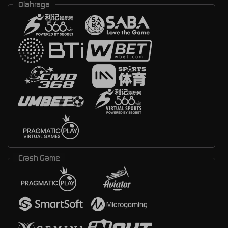
Olahraga
Crash Game