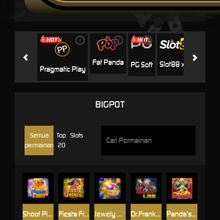
i
i
i
i
i
Facha
Fat Panda
Slot88 x PP
PG Soft
Pragmatic Play
BIGPOT
Semua
Top
Slots
permainan
20
Shoot Piggy
Fiesta Frenzy
Jewely Spin
Dr.Franken’s Lab
Panda’s Jackpot