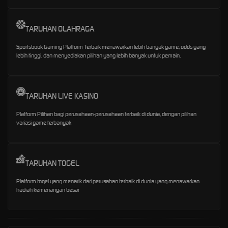
TARUHAN OLAHRAGA
Sportsbook Gaming Platform Terbaik menawarkan lebih banyak game, odds yang
lebih tinggi, dan menyediakan pilihan yang lebih banyak untuk pemain.
TARUHAN LIVE KASINO
Platform Pilihan bagi perusahaan-perusahaan terbaik di dunia, dengan pilihan
variasi game terbanyak
TARUHAN TOGEL
Platform togel yang menarik dari perusahan terbaik di dunia yang menawarkan
hadiah kemenangan besar