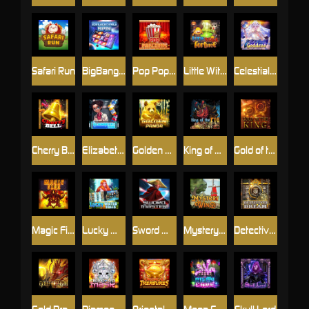
Safari Run
BigBang Spin
Pop Popcorns
Little Witch's Fortune
Celestial Goddess
Cherry Bell
Elizabeth Lab
Golden Panda
King of Pig
Gold of the King
Magic Fire
Lucky Waterfalls
Sword Master
Mystery Wind
Detective’s Dream