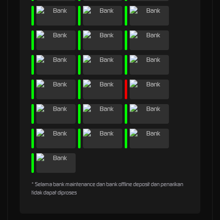
* Selama bank maintenance dan bank offline deposit dan penarikan
tidak dapat diproses