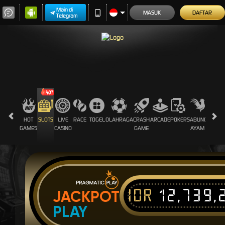
Main di
MASUK
DAFTAR
Telegram
HOT
SLOTS
LIVE
RACE
TOGEL
OLAHRAGA
CRASH
ARCADE
POKER
SABUNG
PROMO
GAMES
CASINO
GAME
AYAM
IDR
12,739,
JACKPOT
PLAY