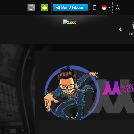
Main di Telegram
HOT