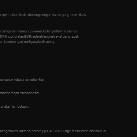
a permainan telah didukung dengan sistem yang tersertifikasi.
i oleh pihak manapun, termasuk oleh platform itu sendiri.
TP tinggi (di atas 96%) adalah langkah awal yang tepat.
kan kemenangan kecil yang lebih sering.
an untuk kebutuhan sehari-hari.
inan tanpa risiko finansial.
menekan tombol spin.
mengedukasi member secara jujur, AGEN108 ingin meluruskan dinamika ini