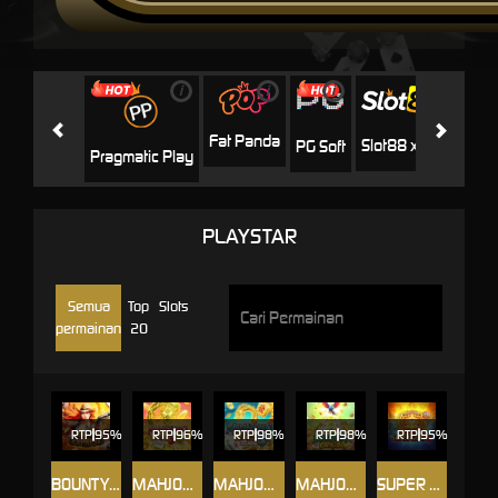
i
i
i
i
i
Facha
Fat Panda
Slot88 x PP
PG Soft
Pragmatic Play
PLAYSTAR
Semua
Top
Slots
permainan
20
RTP
95%
RTP
96%
RTP
98%
RTP
98%
RTP
95%
BOUNTY EXPRESS
MAHJONG WAYS 3+
MAHJONG WAYS 3
MAHJONG：ORIGIN
SUPER GEMS 2