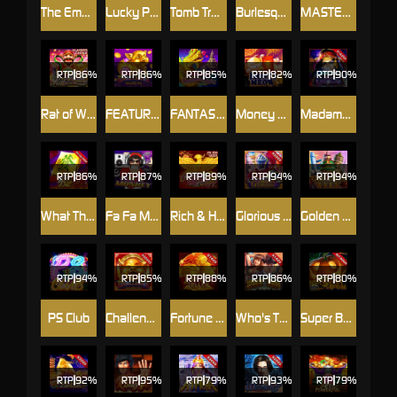
The Empire
Lucky Poker 2
Tomb Treasure
Burlesque 2
MASTER HAHA
RTP
86%
RTP
86%
RTP
85%
RTP
82%
RTP
90%
Rat of Wealth
FEATURE BUY - Golden Pig
FANTASY - SOUTHEAST ASIA
Money Meow
Madame Caroline
RTP
86%
RTP
87%
RTP
89%
RTP
94%
RTP
94%
What The FA
Fa Fa Monkey
Rich & Happy
Glorious Kingdom
Golden Week
RTP
94%
RTP
85%
RTP
88%
RTP
86%
RTP
80%
PS Club
Challenge・Golden Pig
Fortune Teller
Who's The Boss
Super Boom
RTP
92%
RTP
95%
RTP
79%
RTP
93%
RTP
79%