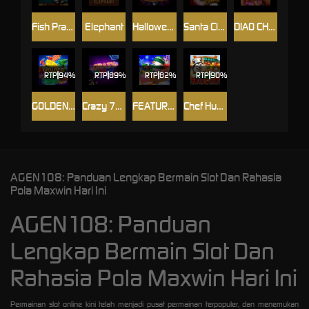
Fish Prawn Crab
Elephant
Halloween
Santa Claus
DIAO CHAN FA DA CAI
RTP
94%
RTP
89%
RTP
82%
RTP
90%
GOLDEN JADE
Crazy 777
FEATURE BUY・CHRISTMAS EXPRESS
Chef Husky
AGEN108: Panduan Lengkap Bermain Slot Dan Rahasia
Pola Maxwin Hari Ini
AGEN108: Panduan
Lengkap Bermain Slot Dan
Rahasia Pola Maxwin Hari Ini
Permainan slot online kini telah menjadi pusat permainan terpopuler, dan menemukan