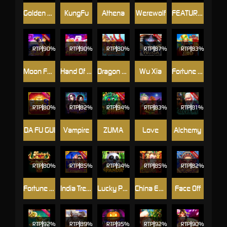
Golden Zongzi
KungFu
Athena
Werewolf
FEATURE BUY・SUPER POWERFUL
RTP
90%
RTP
90%
RTP
80%
RTP
87%
RTP
83%
Moon Festival
Hand Of God
Dragon Boat Festival
Wu Xia
Fortune God
RTP
80%
RTP
82%
RTP
94%
RTP
83%
RTP
81%
DA FU GUI
Vampire
ZUMA
Love
Alchemy
RTP
80%
RTP
85%
RTP
94%
RTP
85%
RTP
82%
Fortune Bull
India Treasure
Lucky Panda
China Empress
Face Off
RTP
92%
RTP
89%
RTP
95%
RTP
92%
RTP
90%