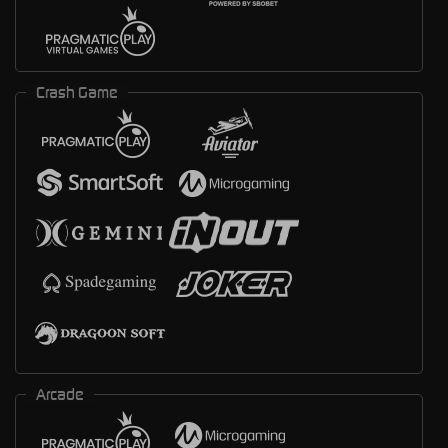
Crash Game
Arcade