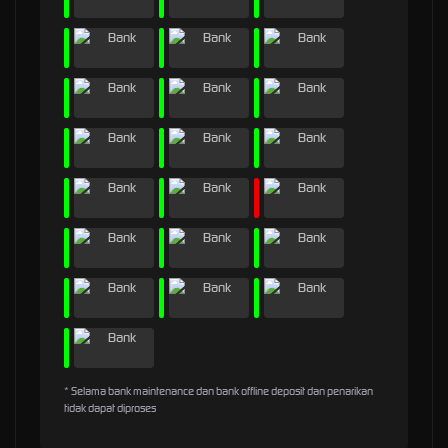
* Selama bank maintenance dan bank offline deposit dan penarikan
tidak dapat diproses