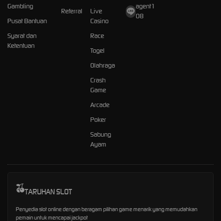
Gambling
agent1
Referral
Live
08
Pusat Bantuan
Casino
Syarat dan
Race
Ketentuan
Togel
Olahraga
Crash
Game
Arcade
Poker
Sabung
Ayam
TARUHAN SLOT
Penyedia slot online dengan beragam pilihan game menarik yang memudahkan
pemain untuk mencapai jackpot