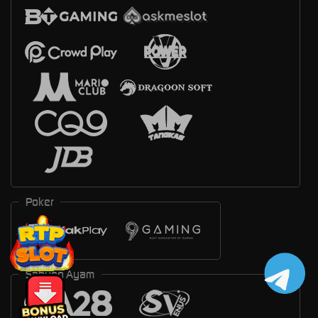
Poker
Sabung Ayam